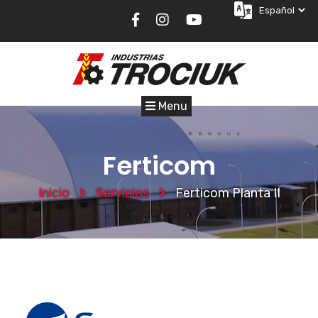
Menu
Ferticom
Inicio
Servicios
Ferticom Planta II